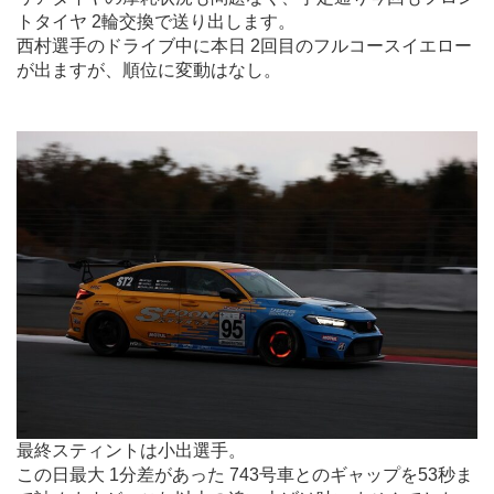
トタイヤ 2輪交換で送り出します。
西村選手のドライブ中に本日 2回目のフルコースイエロー
が出ますが、順位に変動はなし。
.
最終スティントは小出選手。
この日最大 1分差があった 743号車とのギャップを53秒ま