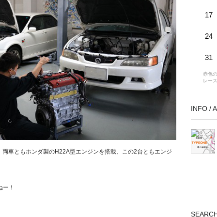
17
24
31
赤色の
レー
INFO /
、両車ともホンダ製のH22A型エンジンを搭載、この2台ともエンジ
ねー！
SEARC