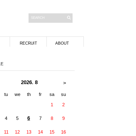
RECRUIT
ABOUT
LE
2026. 8
>
tu
we
th
fr
sa
su
1
2
4
5
6
7
8
9
11
12
13
14
15
16