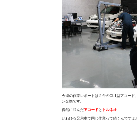
今週の作業レポートは２台のCL1型アコード
ン交換です。
偶然に並んだ
アコード
と
トルネオ
いわゆる兄弟車で同じ作業って続くんですよ
.
.