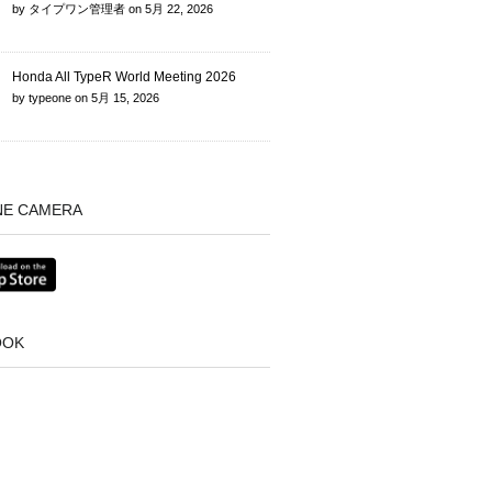
by
タイプワン管理者
on
5月 22, 2026
Honda All TypeR World Meeting 2026
by
typeone
on
5月 15, 2026
NE CAMERA
OOK