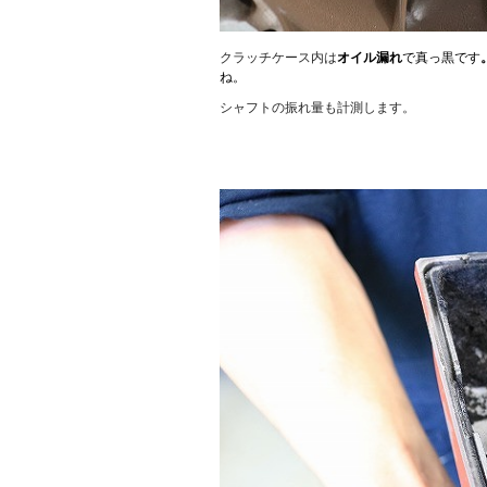
クラッチケース内は
オイル漏れ
で真っ黒です
ね。
シャフトの振れ量も計測します。
.
.