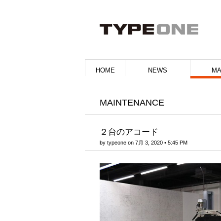
HOME
NEWS
MA
MAINTENANCE
２台のアコード
by
typeone
on
7月 3, 2020
•
5:45 PM