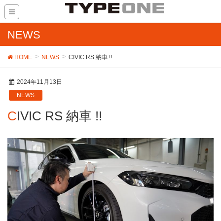
NEWS
HOME
NEWS
CIVIC RS 納車 !!
2024年11月13日
NEWS
CIVIC RS 納車 !!